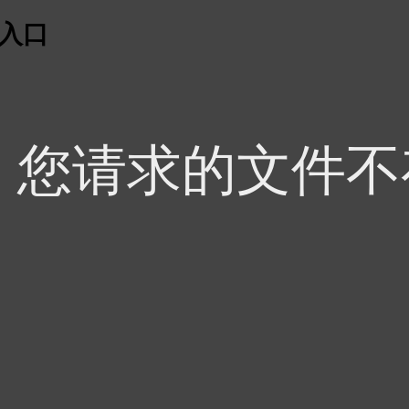
线入口
，您请求的文件