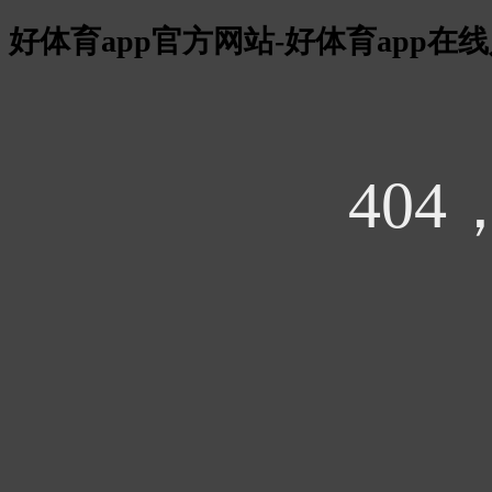
好体育app官方网站-好体育app在
404