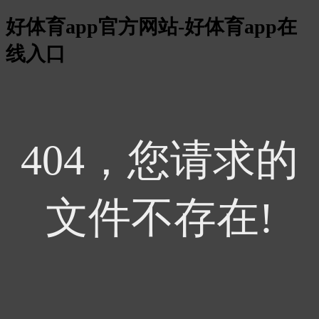
好体育app官方网站-好体育app在
线入口
404，您请求的
文件不存在!